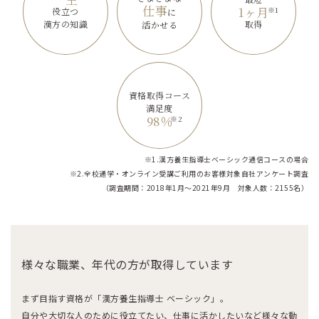
仕事
1ヶ月
※1
役立つ
に
漢方の知識
取得
活かせる
資格取得コース
満足度
98％
※2
※1.漢方養生指導士ベーシック通信コースの場合
※2.全校通学・オンライン受講ご利用のお客様対象自社アンケート調査
（調査期間：2018年1月～2021年9月 対象人数：2155名）
様々な職業、年代の方が取得しています
まず目指す資格が「漢方養生指導士 ベーシック」。
自分や大切な人のために役立てたい、仕事に活かしたいなど様々な動