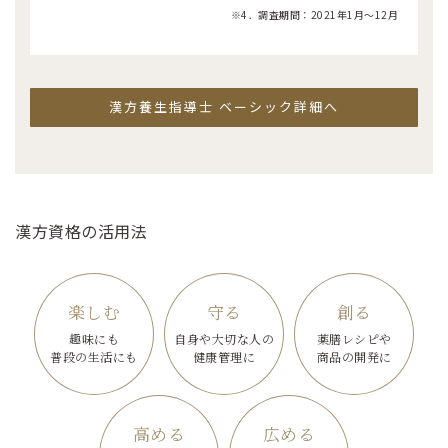
※4．調査期間：2021年1月～12月
漢方養生指導士 ベーシック詳細へ
漢方資格の活用法
楽しむ
守る
創る
趣味にも
自身や大切な人の
薬膳レシピや
普段の生活にも
健康管理に
商品の開発に
高める
広める