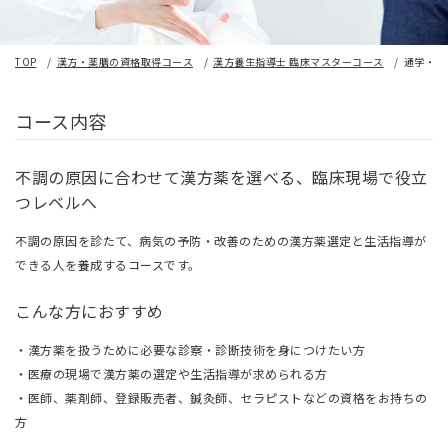
TOP
漢方・薬膳の資格取得コース
漢方養生指導士 臨床マスターコース
通学・オ
コース内容
不調の原因に合わせて漢方薬を選べる、臨床現場で役立
つレベルへ
不調の原因を診たて、病気の予防・改善のための漢方薬選定と生活指導が
できる人を養成するコースです。
こんな方におすすめ
・漢方薬を扱うために必要な診察・診断技術を身につけたい方
・医療の現場で漢方薬の選定や生活指導が求められる方
・医師、薬剤師、登録販売者、鍼灸師、セラピストなどの資格をお持ちの
方