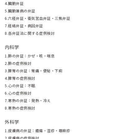
4.臓腑弁証
5.臓腑兼病の弁証
6.六経弁証・衛気営血弁証・三焦弁証
7.経絡弁証・病因弁証
8.各弁証法に関する症例検討
内科学
1.肺の弁証：かぜ・咳・喘息
2.肺の症例検討
3.脾胃の弁証：胃痛・便秘・下痢
4.脾胃の症例検討
5.心の弁証：不眠
6.心の症例検討
7.寒熱の弁証：発熱・冷え
8.寒熱の症例検討
外科学
1.皮膚病の弁証：瘡瘍・湿疹・蕁麻疹
2.皮膚病の症例検討