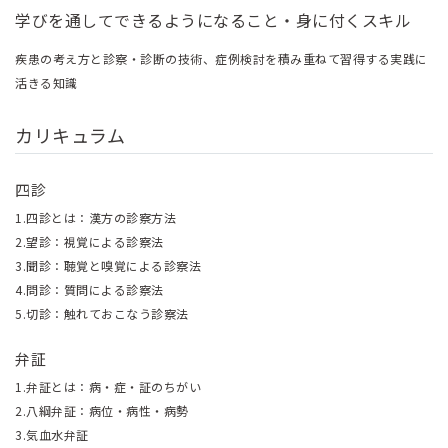
学びを通してできるようになること・身に付くスキル
疾患の考え方と診察・診断の技術、症例検討を積み重ねて習得する実践に
活きる知識
カリキュラム
四診
1.四診とは：漢方の診察方法
2.望診：視覚による診察法
3.聞診：聴覚と嗅覚による診察法
4.問診：質問による診察法
5.切診：触れておこなう診察法
弁証
1.弁証とは：病・症・証のちがい
2.八綱弁証：病位・病性・病勢
3.気血水弁証